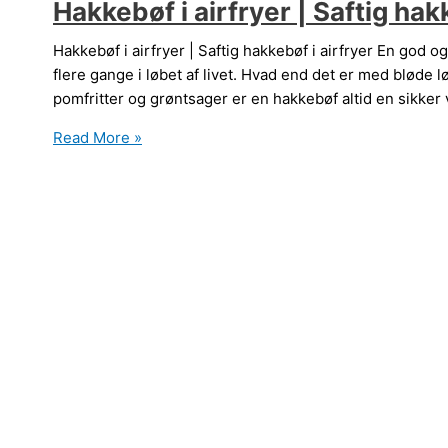
Hakkebøf i airfryer | Saftig hak
Hakkebøf i airfryer | Saftig hakkebøf i airfryer En god o
flere gange i løbet af livet. Hvad end det er med bløde l
pomfritter og grøntsager er en hakkebøf altid en sikker
Hakkebøf
Read More »
i
airfryer
|
Saftig
hakkebøf
i
airfryer