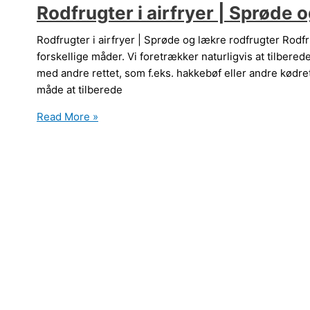
Rodfrugter i airfryer | Sprøde 
Rodfrugter i airfryer | Sprøde og lækre rodfrugter Rodf
forskellige måder. Vi foretrækker naturligvis at tilber
med andre rettet, som f.eks. hakkebøf eller andre kødre
måde at tilberede
Rodfrugter
Read More »
i
airfryer
|
Sprøde
og
lækre
rodfrugter