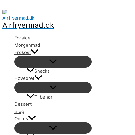
Gå
til
indholdet
Airfryermad.dk
Forside
Morgenmad
Frokost
Snacks
Hovedret
Tilbehør
Dessert
Blog
Om os