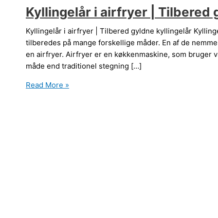
Kyllingelår i airfryer | Tilbered
Kyllingelår i airfryer | Tilbered gyldne kyllingelår Kylli
tilberedes på mange forskellige måder. En af de nemme
en airfryer. Airfryer er en køkkenmaskine, som bruger v
måde end traditionel stegning […]
Kyllingelår
Read More »
i
airfryer
|
Tilbered
gyldne
kyllingelår