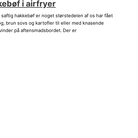
kebøf i airfryer
g saftig hakkebøf er noget størstedelen af os har fået
øg, brun sovs og kartofler til eller med knasende
 vinder på aftensmadsbordet. Der er