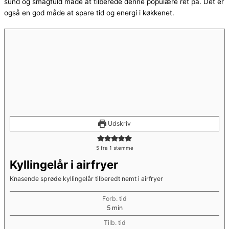
sund og smagfuld måde at tilberede denne populære ret på. Det er
også en god måde at spare tid og energi i køkkenet.
Udskriv
5
fra 1 stemme
Kyllingelår i airfryer
Knasende sprøde kyllingelår tilberedt nemt i airfryer
Forb. tid
minutter
5
min
Tilb. tid