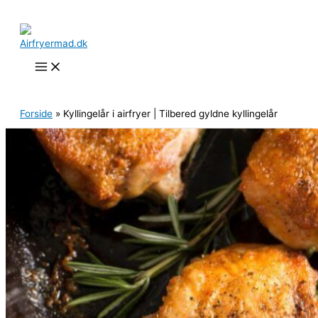
Gå
til
indholdet
Søg
Forside
»
Kyllingelår i airfryer | Tilbered gyldne kyllingelår