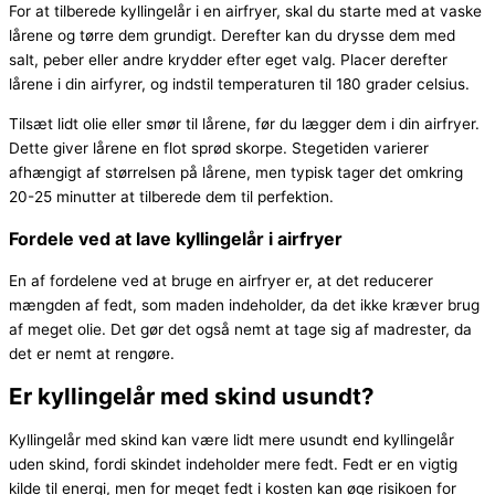
For at tilberede kyllingelår i en airfryer, skal du starte med at vaske
lårene og tørre dem grundigt. Derefter kan du drysse dem med
salt, peber eller andre krydder efter eget valg. Placer derefter
lårene i din airfyrer, og indstil temperaturen til 180 grader celsius.
Tilsæt lidt olie eller smør til lårene, før du lægger dem i din airfryer.
Dette giver lårene en flot sprød skorpe. Stegetiden varierer
afhængigt af størrelsen på lårene, men typisk tager det omkring
20-25 minutter at tilberede dem til perfektion.
Fordele ved at lave kyllingelår i airfryer
En af fordelene ved at bruge en airfryer er, at det reducerer
mængden af fedt, som maden indeholder, da det ikke kræver brug
af meget olie. Det gør det også nemt at tage sig af madrester, da
det er nemt at rengøre.
Er kyllingelår med skind usundt?
Kyllingelår med skind kan være lidt mere usundt end kyllingelår
uden skind, fordi skindet indeholder mere fedt. Fedt er en vigtig
kilde til energi, men for meget fedt i kosten kan øge risikoen for