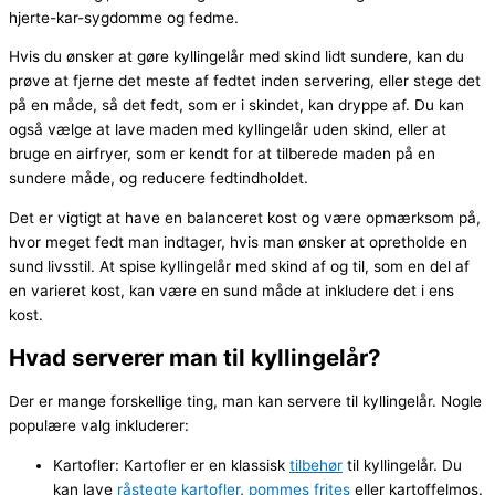
hjerte-kar-sygdomme og fedme.
Hvis du ønsker at gøre kyllingelår med skind lidt sundere, kan du
prøve at fjerne det meste af fedtet inden servering, eller stege det
på en måde, så det fedt, som er i skindet, kan dryppe af. Du kan
også vælge at lave maden med kyllingelår uden skind, eller at
bruge en airfryer, som er kendt for at tilberede maden på en
sundere måde, og reducere fedtindholdet.
Det er vigtigt at have en balanceret kost og være opmærksom på,
hvor meget fedt man indtager, hvis man ønsker at opretholde en
sund livsstil. At spise kyllingelår med skind af og til, som en del af
en varieret kost, kan være en sund måde at inkludere det i ens
kost.
Hvad serverer man til kyllingelår?
Der er mange forskellige ting, man kan servere til kyllingelår. Nogle
populære valg inkluderer:
Kartofler: Kartofler er en klassisk
tilbehør
til kyllingelår. Du
kan lave
råstegte kartofler
,
pommes frites
eller kartoffelmos.