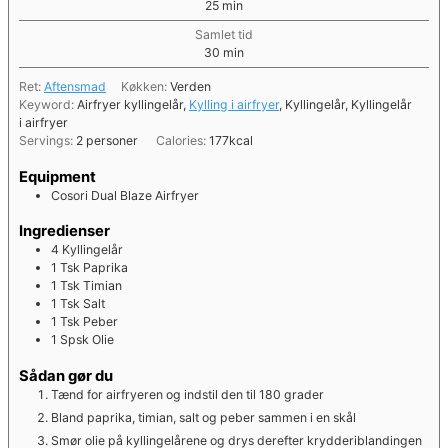
minutter
25
min
Samlet tid
minutter
30
min
Ret:
Aftensmad
Køkken:
Verden
Keyword:
Airfryer kyllingelår,
Kylling i airfryer
, Kyllingelår, Kyllingelår
i airfryer
Servings:
2
personer
Calories:
177
kcal
Equipment
Cosori Dual Blaze Airfryer
Ingredienser
4
Kyllingelår
1
Tsk
Paprika
1
Tsk
Timian
1
Tsk
Salt
1
Tsk
Peber
1
Spsk
Olie
Sådan gør du
Tænd for airfryeren og indstil den til 180 grader
Bland paprika, timian, salt og peber sammen i en skål
Smør olie på kyllingelårene og drys derefter krydderiblandingen