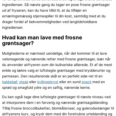
ingredienser. Så næste gang du tager en pose frosne grøntsager
ud af fryseren, kan du have tillid til, at du tilføjer en
ernæringsmæssig stjernespiller til din kost, samtidig med at du
drager fordel af bekvemmeligheden ved langtidsholdbare
ingredienser.
Hvad kan man lave med frosne
grøntsager?
Mulighederne er nærmest uendelige, når det kommer til at lave
velsmagende og nærende retter med frosne grøntsager, især når
du anvender airfryeren som din kulinariske allierede. Et af de mest
enkle og lækre valg er luftstegte grøntsager med krydderurter og
parmesan. Den resulterende skål er en perfekt side-ret til en
hakkebøf
,
steak
eller
kyllingebryst
eller en sund
snack
med en
sprød og smagfuld ydre og en saftig, nærende kerne.
Du kan også tage dine luftstegte grøntsager til næste niveau ved
at inkorporere dem i en farverig og nærende grøntsagsblanding.
Tilføj frosne broccolibuketter, blomkålsroser, og gulerodsstænger til
airfryerens kurv, og krydr dem med din foretrukne urteblanding og