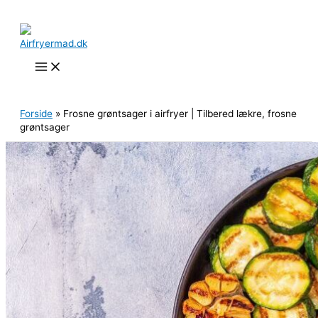
Gå
til
indholdet
Søg
Forside
»
Frosne grøntsager i airfryer | Tilbered lækre, frosne
grøntsager