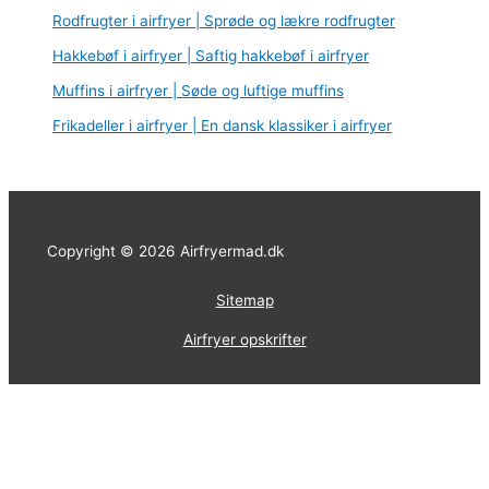
Rodfrugter i airfryer | Sprøde og lækre rodfrugter
Hakkebøf i airfryer | Saftig hakkebøf i airfryer
Muffins i airfryer | Søde og luftige muffins
Frikadeller i airfryer | En dansk klassiker i airfryer
Copyright © 2026 Airfryermad.dk
Sitemap
Airfryer opskrifter