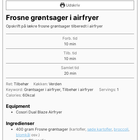
Udskriv
Frosne grøntsager i airfryer
Opskrift på lækre frosne grøntsager tilberedt i airfryer
Forb. tid
minutter
10
min
Tilb. tid
minutter
10
min
Samlet tid
minutter
20
min
Ret:
Tilbehør
Køkken:
Verden
Keyword:
Grøntsager i airfryer, Tilbehør i airfryer
Servings:
1
Calories:
60
kcal
Equipment
Cosori Dual Blaze Airfryer
Ingredienser
400
gram
Frosne grøntsager
(kartofler,
søde kartofler
,
broccoli
,
blomkål
osv.)