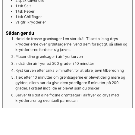
2
spsk
Olivenolie
1
tsk
Salt
1
tsk
Peber
1
tsk
Chiliflager
Valgfri krydderier
Sådan gør du
Hæld de frosne grøntsager i en stor skål. Tilsæt olie og drys
krydderierne over grøntsagerne. Vend dem forsigtigt, så olien og
krydderierne fordeler sig jævnt.
Placer dine grøntsager i airfryerkurven
Indstil din airfryer på 200 grader i 10 minutter
Ryst kurven efter cirka 5 minutter, for at sikre jævn tilberedning
Tjek efter 10 minutter om grøntsagerne er blevet dejlig møre og
gyldne, ellers bør du give dem yderligere 5 minutter på 200
grader. Fortsæt indtil de er blevet som du ønsker
Server til sidst dine frosne grøntsager i airfryer og drys med
krydderurer og eventuelt parmesan