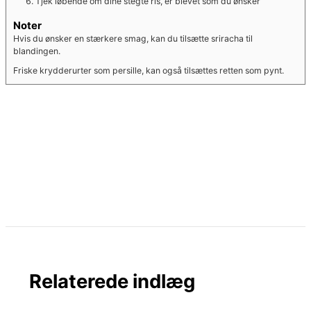
Tjek løbende om dine stegte ris, er blevet som du ønsker
Noter
Hvis du ønsker en stærkere smag, kan du tilsætte sriracha til
blandingen.
Friske krydderurter som persille, kan også tilsættes retten som pynt.
Relaterede indlæg