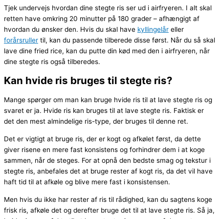
Tjek undervejs hvordan dine stegte ris ser ud i airfryeren. I alt skal
retten have omkring 20 minutter på 180 grader – afhængigt af
hvordan du ønsker den. Hvis du skal have
kyllingelår
eller
forårsruller
til, kan du passende tilberede disse først. Når du så skal
lave dine fried rice, kan du putte din kød med den i airfryeren, når
dine stegte ris også tilberedes.
Kan hvide ris bruges til stegte ris?
Mange spørger om man kan bruge hvide ris til at lave stegte ris og
svaret er ja. Hvide ris kan bruges til at lave stegte ris. Faktisk er
det den mest almindelige ris-type, der bruges til denne ret.
Det er vigtigt at bruge ris, der er kogt og afkølet først, da dette
giver risene en mere fast konsistens og forhindrer dem i at koge
sammen, når de steges. For at opnå den bedste smag og tekstur i
stegte ris, anbefales det at bruge rester af kogt ris, da det vil have
haft tid til at afkøle og blive mere fast i konsistensen.
Men hvis du ikke har rester af ris til rådighed, kan du sagtens koge
frisk ris, afkøle det og derefter bruge det til at lave stegte ris. Så ja,