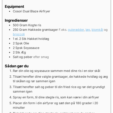
Equipment
Cosori Dual Blaze Airfryer
Ingredienser
500
Gram
Kogte ris
250
Gram
Hakkede grøntsager
F.eks.
gulerødder
,
løg
,
blomkål
og
broccoli
1 el. 2
Stk
Hakket hvidløg
2
Spsk
Olie
2
Spsk
Soyasauce
2
Stk
Æg
Salt og peber
efter smag
Sådan gør du
Rør din olie og soyasauce sammen med dine ris i en stor skål
Tilsæt herefter dine valgte grøntsager, de hakkede hvidløg og æg
til skålen og rør sammen igen
Tilsæt herefter salt og peber til din fried rice og rør det grundigt
sammen igen
Spray en form, til dine stegte ris, som kan være i din airfryer
Placer din form i din airfyrer og sæt den på 180 grader i 20
minutter