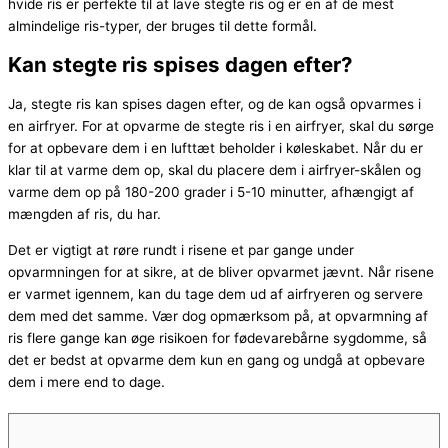
hvide ris er perfekte til at lave stegte ris og er en af de mest
almindelige ris-typer, der bruges til dette formål.
Kan stegte ris spises dagen efter?
Ja, stegte ris kan spises dagen efter, og de kan også opvarmes i
en airfryer. For at opvarme de stegte ris i en airfryer, skal du sørge
for at opbevare dem i en lufttæt beholder i køleskabet. Når du er
klar til at varme dem op, skal du placere dem i airfryer-skålen og
varme dem op på 180-200 grader i 5-10 minutter, afhængigt af
mængden af ris, du har.
Det er vigtigt at røre rundt i risene et par gange under
opvarmningen for at sikre, at de bliver opvarmet jævnt. Når risene
er varmet igennem, kan du tage dem ud af airfryeren og servere
dem med det samme. Vær dog opmærksom på, at opvarmning af
ris flere gange kan øge risikoen for fødevarebårne sygdomme, så
det er bedst at opvarme dem kun en gang og undgå at opbevare
dem i mere end to dage.