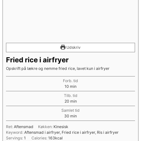
Udskriv
Fried rice i airfryer
Opskrift på lækre og nemme fried rice, lavet kun i airfryer
Forb. tid
minutter
10
min
Tilb. tid
minutter
20
min
Samlet tid
minutter
30
min
Ret:
Aftensmad
Køkken:
Kinesisk
Keyword:
Aftensmad i airfryer, Fried rice i airfryer, Ris i airfryer
Servings:
1
Calories:
163
kcal