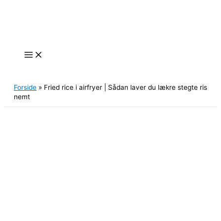
Gå
til
indholdet
Søg
Forside
»
Fried rice i airfryer | Sådan laver du lækre stegte ris
nemt