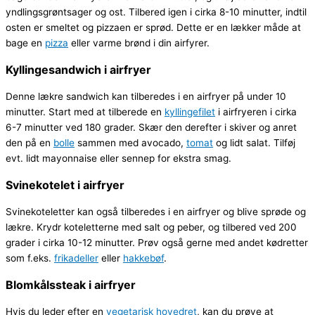
yndlingsgrøntsager og ost. Tilbered igen i cirka 8-10 minutter, indtil
osten er smeltet og pizzaen er sprød. Dette er en lækker måde at
bage en
pizza
eller varme brønd i din airfyrer.
Kyllingesandwich i airfryer
Denne lækre sandwich kan tilberedes i en airfryer på under 10
minutter. Start med at tilberede en
kyllingefilet
i airfryeren i cirka
6-7 minutter ved 180 grader. Skær den derefter i skiver og anret
den på en
bolle
sammen med avocado,
tomat
og lidt salat. Tilføj
evt. lidt mayonnaise eller sennep for ekstra smag.
Svinekotelet i airfryer
Svinekoteletter kan også tilberedes i en airfryer og blive sprøde og
lækre. Krydr koteletterne med salt og peber, og tilbered ved 200
grader i cirka 10-12 minutter. Prøv også gerne med andet kødretter
som f.eks.
frikadeller
eller
hakkebøf
.
Blomkålssteak i airfryer
Hvis du leder efter en
vegetarisk
hovedret
, kan du prøve at