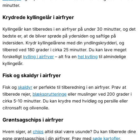
minutter.
Krydrede kyllingelår i airfryer
Kyllingelår kan tilberedes i en airfryer på under 30 minutter, og det
bedste er, at de bliver sprøde på ydersiden og saftige på
indersiden. Krydr kyllingelårene med din yndlingskrydderi, og
tilbered ved 180 grader i cirka 25 minutter. Du kan lave meget
forskelligt
kylling i airfryer
– alt fra en
hel kylling
til almindelige
kyllingelår.
Fisk og skaldyr i airfryer
Fisk og
skaldyr
er perfekte til tilberedning i en airfryer. Prøv at
tilberede rejer,
blæksprutteringe
eller muslinger ved 200 grader i
cirka 5-10 minutter. Du kan krydre med hvidløg og persille eller
citronsaft og olivenolie.
Grøntsagschips i airfryer
Hvem siger, at
chips
altid skal være usunde? Du kan tilberede dine
egne grøntsagschips i din airfryer. Prøv med
søde kartofler
,