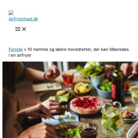
Gå
til
indholdet
Søg
Forside
»
10 nemme og lækre hovedretter, der kan tilberedes
i en airfryer