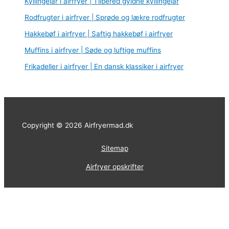
Kyllingelår i airfryer | Tilbered gyldne kyllingelår
Rodfrugter i airfryer | Sprøde og lækre rodfrugter
Hakkebøf i airfryer | Saftig hakkebøf i airfryer
Muffins i airfryer | Søde og luftige muffins
Frikadeller i airfryer | En dansk klassiker i airfryer
Copyright © 2026 Airfryermad.dk
Sitemap
Airfryer opskrifter