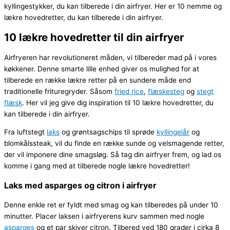
kyllingestykker, du kan tilberede i din airfryer. Her er 10 nemme og
lækre hovedretter, du kan tilberede i din airfryer.
10 lækre hovedretter til din airfryer
Airfryeren har revolutioneret måden, vi tilbereder mad på i vores
køkkener. Denne smarte lille enhed giver os mulighed for at
tilberede en række lækre retter på en sundere måde end
traditionelle frituregryder. Såsom
fried rice
,
flæskesteg
og
stegt
flæsk
. Her vil jeg give dig inspiration til 10 lækre hovedretter, du
kan tilberede i din airfryer.
Fra luftstegt
laks
og grøntsagschips til sprøde
kyllingelår
og
blomkålssteak, vil du finde en række sunde og velsmagende retter,
der vil imponere dine smagsløg. Så tag din airfryer frem, og lad os
komme i gang med at tilberede nogle lækre hovedretter!
Laks med asparges og citron i airfryer
Denne enkle ret er fyldt med smag og kan tilberedes på under 10
minutter. Placer laksen i airfryerens kurv sammen med nogle
asparges
og et par skiver citron. Tilbered ved 180 grader i cirka 8