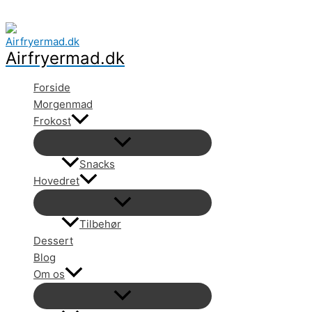
Gå
til
indholdet
Airfryermad.dk
Forside
Morgenmad
Frokost
Snacks
Hovedret
Tilbehør
Dessert
Blog
Om os