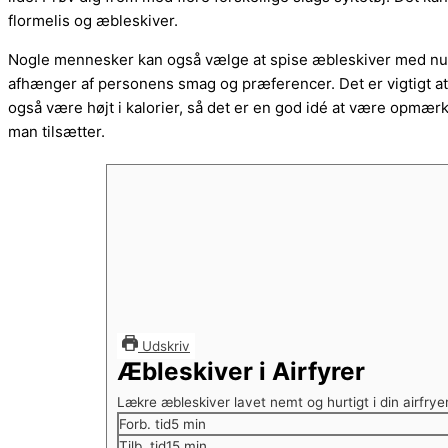
flormelis og æbleskiver.
Nogle mennesker kan også vælge at spise æbleskiver med nut
afhænger af personens smag og præferencer. Det er vigtigt at 
også være højt i kalorier, så det er en god idé at være opmærk
man tilsætter.
Udskriv
Æbleskiver i Airfyrer
Lækre æbleskiver lavet nemt og hurtigt i din airfrye
minutter
Forb. tid
5
min
minutter
Tilb. tid
15
min