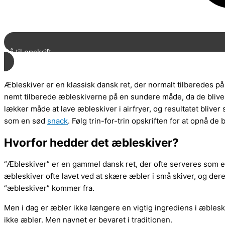
Gå til opskrift
Æbleskiver er en klassisk dansk ret, der normalt tilberedes p
nemt tilberede æbleskiverne på en sundere måde, da de bliver 
lækker måde at lave æbleskiver i airfryer, og resultatet bliver
som en sød
snack
. Følg trin-for-trin opskriften for at opnå de 
Hvorfor hedder det æbleskiver?
“Æbleskiver” er en gammel dansk ret, der ofte serveres som en
æbleskiver ofte lavet ved at skære æbler i små skiver, og deref
“æbleskiver” kommer fra.
Men i dag er æbler ikke længere en vigtig ingrediens i æbles
ikke æbler. Men navnet er bevaret i traditionen.