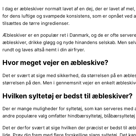
I dag er æbleskiver normalt lavet af en dej, der er lavet af me
for dens luftige og svampede konsistens, som er opnået ved a
tilsættes de tørre ingredienser.
Æbleskiver er en populær ret i Danmark, og de er ofte serveret
æbleskiver, drikke gløgg og nyde hinandens selskab. Men selvo
rundt og laves altså nemt i din airfryer.
Hvor meget vejer en æbleskive?
Det er svært at sige med sikkerhed, da størrelsen på en æbles
størrelsen på den. Men i gennemsnit vejer en enkelt æbleski
Hvilken syltetøj er bedst til æbleskiver?
Der er mange muligheder for syltetøj, som kan serveres med æb
andre populære valg omfatter hindbærsyltetøj, blåbærsyltetø
Det er derfor svært at sige hvilken der præcist er bedst til æ
lide. Prøv dig frem med flere forskellige slags syltetøj. Det k