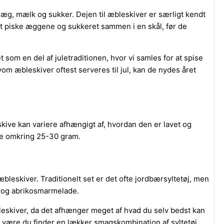
l, æg, mælk og sukker. Dejen til æbleskiver er særligt kendt
t piske æggene og sukkeret sammen i en skål, før de
 som en del af juletraditionen, hvor vi samles for at spise
m æbleskiver oftest serveres til jul, kan de nydes året
kive kan variere afhængigt af, hvordan den er lavet og
ve omkring 25-30 gram.
leskiver. Traditionelt set er det ofte jordbærsyltetøj, men
j og abrikosmarmelade.
bleskiver, da det afhænger meget af hvad du selv bedst kan
an være du finder en lækker smagskombination af syltetøj,