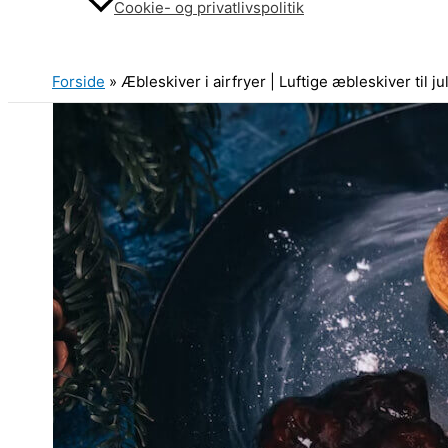
Cookie- og privatlivspolitik
Søg
Forside
»
Æbleskiver i airfryer | Luftige æbleskiver til ju