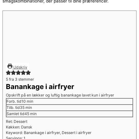
smagskombinationer, der passer til dine præferencer.
Udskriv
5
fra
3
stemmer
Banankage i airfryer
Opskrift på en lækker og luftig banankage lavet kun i airfryer
minutter
Forb. tid
10
min
minutter
Tilb. tid
35
min
minutter
Samlet tid
45
min
Ret:
Dessert
Køkken:
Dansk
Keyword:
Banankage i airfryer, Dessert i airfryer
Servings:
1