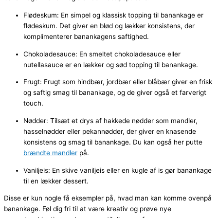
Flødeskum: En simpel og klassisk topping til banankage er
flødeskum. Det giver en blød og lækker konsistens, der
komplimenterer banankagens saftighed.
Chokoladesauce: En smeltet chokoladesauce eller
nutellasauce er en lækker og sød topping til banankage.
Frugt: Frugt som hindbær, jordbær eller blåbær giver en frisk
og saftig smag til banankage, og de giver også et farverigt
touch.
Nødder: Tilsæt et drys af hakkede nødder som mandler,
hasselnødder eller pekannødder, der giver en knasende
konsistens og smag til banankage. Du kan også her putte
brændte mandler
på.
Vaniljeis: En skive vaniljeis eller en kugle af is gør banankage
til en lækker dessert.
Disse er kun nogle få eksempler på, hvad man kan komme ovenpå
banankage. Føl dig fri til at være kreativ og prøve nye