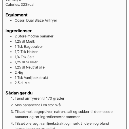
Calories:
323
kcal
Equipment
Cosori Dual Blaze Airfryer
Ingredienser
2
Store modne bananer
1,25
dl
Mælk
1
Tsk
Bagepulver
1/2
Tsk
Natron
1/4
Tsk
Salt
1,25
dl
Sukker
1,25
dl
Neutral olie
2
Æg
1
Tsk
Vaniljeekstrakt
2,5
dl
Mel
Sådan gør du
Tænd airfryeren til 170 grader
Mos bananerne i en stor skål
Tilsæt mel, bagepulver, natron, salt og sukker til de mosede
bananer og rør ingredienserne sammen
Tilsæt olie, æg, vaniljeekstrakt og mælk til dejen og bland
ingredienserne grundigt