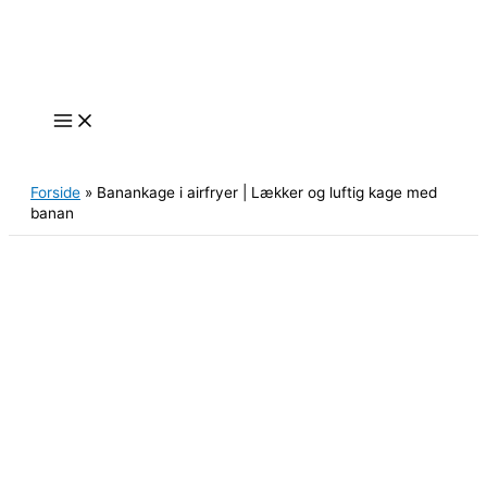
Gå
til
indholdet
Søg
Forside
»
Banankage i airfryer | Lækker og luftig kage med
banan