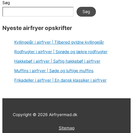
Søg
Søg
Nyeste airfryer opskrifter
Kyllingelår i airfryer | Tilbered gyldne kyllingelår
Rodfrugter i airfryer | Sprøde og lækre rodfrugter
Hakkebøf i airfryer | Saftig hakkebøf i airfryer
Muffins i airfryer | Søde og luftige muffins
Frikadeller i airfryer | En dansk klassiker i airfryer
Copyright © 2026 Airfryermad.dk
Sitemap