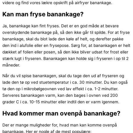
videre og find vores lækre opskrift på airfryer banankage.
Kan man fryse banankage?
Ja, banankage kan fint fryses. Det er en god måde at bevare
overskydende banankage på, så den ikke går til spilde. For at fryse
banankage, skal du blot lade den køle af helt, og derefter pakke
den ind i alufolie eller en frysepose. Sørg for, at banankagen er helt
dækket af folien eller posen, så den ikke bliver udsat for frost eller
stærk lugt i fryseren. Banankagen kan holde sig i fryseren i op til 2
måneder.
Når du vil spise banankagen, skal du tage den ud af fryseren og
lade den tø op ved stuetemperatur i ca. 30 minutter. Du kan også
tø den op i mikrobølgeovnen ved lav effekt i ca. 1-2 minutter.
Serveres banankagen varm, kan den bages i ovnen ved 200
grader C i ca. 10-15 minutter eller indtil den er varm igennem.
Hvad kommer man ovenpå banankage?
Der er mange muligheder for, hvad man kan komme ovenpå
banankage. Her er nogle af de mest populære: