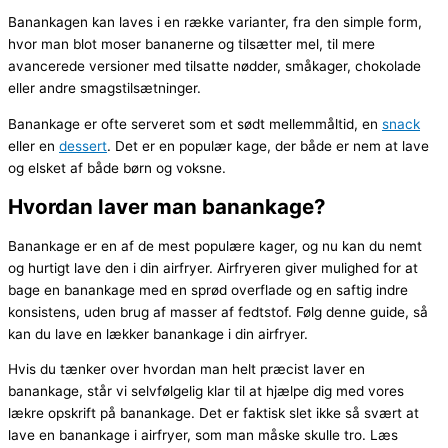
Banankagen kan laves i en række varianter, fra den simple form,
hvor man blot moser bananerne og tilsætter mel, til mere
avancerede versioner med tilsatte nødder, småkager, chokolade
eller andre smagstilsætninger.
Banankage er ofte serveret som et sødt mellemmåltid, en
snack
eller en
dessert
. Det er en populær kage, der både er nem at lave
og elsket af både børn og voksne.
Hvordan laver man banankage?
Banankage er en af de mest populære kager, og nu kan du nemt
og hurtigt lave den i din airfryer. Airfryeren giver mulighed for at
bage en banankage med en sprød overflade og en saftig indre
konsistens, uden brug af masser af fedtstof. Følg denne guide, så
kan du lave en lækker banankage i din airfryer.
Hvis du tænker over hvordan man helt præcist laver en
banankage, står vi selvfølgelig klar til at hjælpe dig med vores
lækre opskrift på banankage. Det er faktisk slet ikke så svært at
lave en banankage i airfryer, som man måske skulle tro. Læs