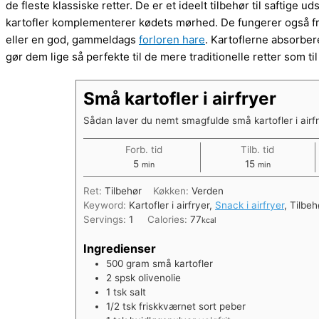
de fleste klassiske retter. De er et ideelt tilbehør til saftige
kartofler komplementerer kødets mørhed. De fungerer ogs
eller en god, gammeldags
forloren hare
. Kartoflerne absorber
gør dem lige så perfekte til de mere traditionelle retter som t
Små kartofler i airfryer
Sådan laver du nemt smagfulde små kartofler i airf
Forb. tid
Tilb. tid
minutter
minutter
5
15
min
min
Ret:
Tilbehør
Køkken:
Verden
Keyword:
Kartofler i airfryer,
Snack i airfryer
, Tilbeh
Servings:
1
Calories:
77
kcal
Ingredienser
500
gram
små kartofler
2
spsk
olivenolie
1
tsk
salt
1/2
tsk
friskkværnet sort peber