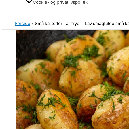
Cookie- og privatlivspolitik
Søg
Forside
»
Små kartofler i airfryer | Lav smagfulde små ka