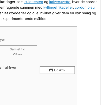
 udskæringer som
culottesteg
og
kalvecuvette
, hvor de sprøde
å fremragende sammen med
kyllingefrikadeller
,
cordon bleu
er let krydderier og olie, hvilket giver dem en dyb smag og
il eksperimenterende måltider.
ryer
Samlet tid
minutter
20
min
ør i airfryer
Udskriv