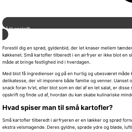
Gå til opskrift
Forestil dig en sprød, gyldenbid, der let knaser mellem tænder
køkkenet. Små kartofler tilberedt i en airfryer er ikke blot en
måde at bringe festlighed ind i hverdagen.
Med blot få ingredienser og på en hurtig og ubesværet måde ka
delikatesse, der vil imponere både familie og venner. Uanse
snack foran tv’et, eller blot som en del af en let salat, er diss
opskrift og finde ud af, hvordan du kan skabe kulinariske mind
Hvad spiser man til små kartofler?
Små kartofler tilberedt i airfryeren er en lækker og sprød fornø
ekstra velsmagende. Deres gyldne, sprøde ydre og bløde, luft