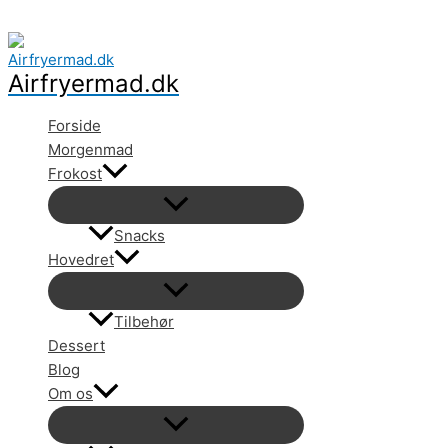
Gå
til
indholdet
Airfryermad.dk
Forside
Morgenmad
Frokost
Snacks
Hovedret
Tilbehør
Dessert
Blog
Om os