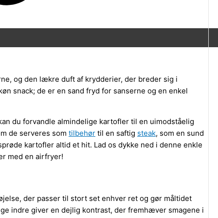
ne, og den lækre duft af krydderier, der breder sig i
 skøn snack; de er en sand fryd for sanserne og en enkel
n du forvandle almindelige kartofler til en uimodståelig
t om de serveres som
tilbehør
til en saftig
steak
, som en sund
e sprøde kartofler altid et hit. Lad os dykke ned i denne enkle
er med en airfryer!
jelse, der passer til stort set enhver ret og gør måltidet
ige indre giver en dejlig kontrast, der fremhæver smagene i