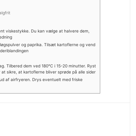
algfrit
ent viskestykke. Du kan vælge at halvere dem,
redning
vidløgspulver og paprika. Tilsæt kartoflerne og vend
dderiblandingen
 lag. Tilbered dem ved 180°C i 15-20 minutter. Ryst
t sikre, at kartoflerne bliver sprøde på alle sider
ud af airfryeren. Drys eventuelt med friske