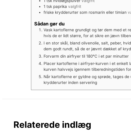
1
tsk
hvidløgspulver
valgfrit
1
tsk
paprika
valgfrit
friske krydderurter som rosmarin eller timian
v
Sådan gør du
Vask kartoflerne grundigt og tør dem med et r
hvis de er lidt større, for at sikre en jævn tilbe
I en stor skål, bland olivenolie, salt, peber, h
dem godt rundt, så de er jævnt dækket af kry
Forvarm din airfryer til 180°C i et par minutter
Placer kartoflerne i airfryer-kurven i et enkelt
kurven halvvejs igennem tilberedningstiden for a
Når kartoflerne er gyldne og sprøde, tages de 
krydderurter inden servering
Relaterede indlæg