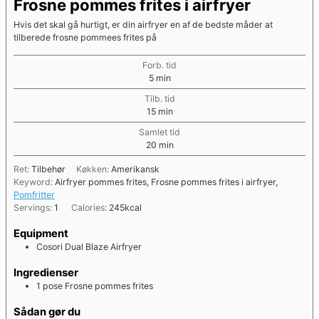
Frosne pommes frites i airfryer
Hvis det skal gå hurtigt, er din airfryer en af de bedste måder at
tilberede frosne pommees frites på
Forb. tid
minutter
5
min
Tilb. tid
minutter
15
min
Samlet tid
minutter
20
min
Ret:
Tilbehør
Køkken:
Amerikansk
Keyword:
Airfryer pommes frites, Frosne pommes frites i airfryer,
Pomfritter
Servings:
1
Calories:
245
kcal
Equipment
Cosori Dual Blaze Airfryer
Ingredienser
1
pose
Frosne pommes frites
Sådan gør du