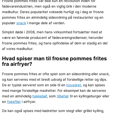
Frosne pommes frites var ikke kun en revolution inden for
fødevareindustrien, men også en vigtig brik i den moderne
madkultur. Deres popularitet voksede hurtigt og i dag er frosne
pommes frites en almindelig sideordning på restauranter og en
populær
snack
i mange dele af verden.
Simplot døde i 2008, men hans virksomhed fortsætter med at
være en førende producent af fødevareingredienser, herunder
frosne pommes frites, og hans opfindelse af dem er stadig en del
af vores madkultur.
Hvad spiser man til frosne pommes frites
fra airfryer?
Frosne pommes frites er ofte spist som en sideordning eller snack,
og kan serveres med et bredt udvalg af forskellige retter og dips.
De er typisk serveret som en side til en
hovedret
, og kan spises
med mange forskellige madretter. For eksempel kan de serveres
med en almindelig
hakkebøf
, som
tilbehør
til en kyllingeburger eller
en
fiskefilet
i airfryer.
De kan også spises med kødretter som stegt eller grillet kylling,