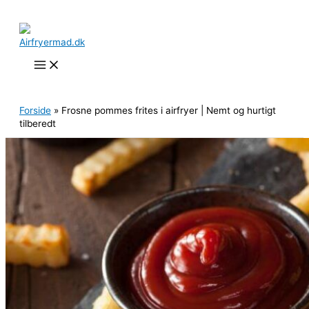
Gå
til
indholdet
Søg
Forside
»
Frosne pommes frites i airfryer | Nemt og hurtigt
tilberedt