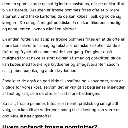
dem en sprød skorpe og saftig indre konsistens, når de er klar til at
blive tilberedt. Desuden er frosne pommes frites ofte et billigere
alternativ end friske kartofler, da de kan købes i bulk og holde sig
længere. De er også meget praktiske da de kan tilberedes hurtigt
og nemt, enten i ovnen eller i en airfryer.
En anden fordel ved at spise frosne pommes frites er, at de ofte er
mere konsekvente i smag og tekstur end friske kartofler, da de er
skåret og fryset på samme måde hver gang. Det giver også
mulighed for at have et stort udvalg af smag og opskrifter, da de
kan købes med forskellige krydderier og smagsvarianter, såsom
salt, peber, paprika, og andre krydderier.
Endelig er de også en god kilde til kostfibre og kulhydrater, som er
vigtige for vores kost, selvom det er vigtigt at begrænse mængden
af fedt og salt, som de ofte er tilsat i forarbejdningen.
Så i alt, frosne pommes frites er et nemt, praktisk og smagfuldt
valg, som kan tilføje varierende smag til din kost og kan være en
god kilde til næringsstoffer.
Hvem opfandt frosne pomfritter?