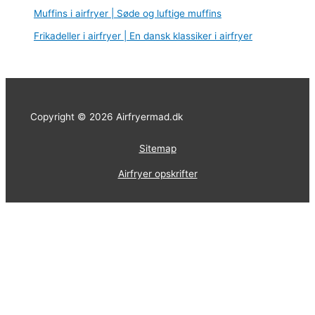
Muffins i airfryer | Søde og luftige muffins
Frikadeller i airfryer | En dansk klassiker i airfryer
Copyright © 2026 Airfryermad.dk
Sitemap
Airfryer opskrifter